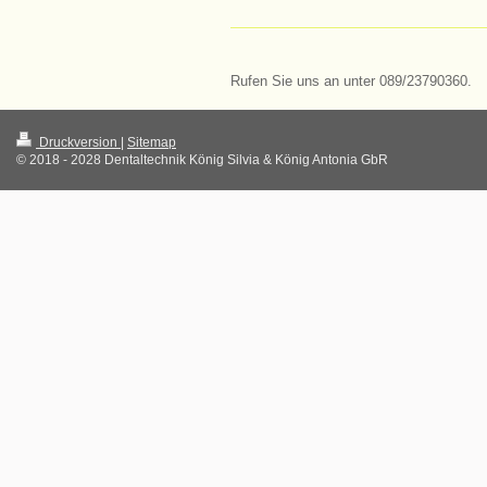
Rufen Sie uns an unter 089/23790360.
Druckversion
|
Sitemap
© 2018 - 2028 Dentaltechnik König Silvia & König Antonia GbR