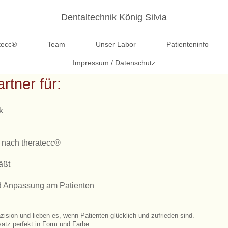
Dentaltechnik König Silvia
tecc®
Team
Unser Labor
Patienteninfo
Impressum / Datenschutz
rtner für:
k
 nach theratecc®
äßt
d Anpassung am Patienten
äzision und lieben es, wenn Patienten glücklich und zufrieden sind.
satz perfekt in Form und Farbe.